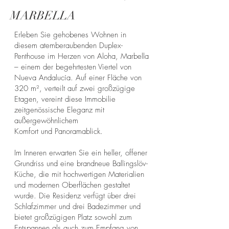
MARBELLA
Erleben Sie gehobenes Wohnen in
diesem atemberaubenden Duplex-
Penthouse im Herzen von Aloha, Marbella
– einem der begehrtesten Viertel von
Nueva Andalucía. Auf einer Fläche von
320 m², verteilt auf zwei großzügige
Etagen, vereint diese Immobilie
zeitgenössische Eleganz mit
außergewöhnlichem
Komfort und Panoramablick.
Im Inneren erwarten Sie ein heller, offener
Grundriss und eine brandneue Ballingslöv-
Küche, die mit hochwertigen Materialien
und modernen Oberflächen gestaltet
wurde. Die Residenz verfügt über drei
Schlafzimmer und drei Badezimmer und
bietet großzügigen Platz sowohl zum
Entspannen als auch zum Empfang von