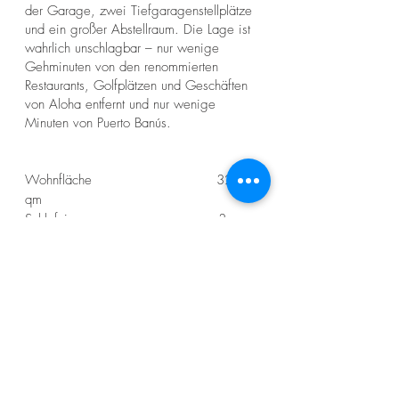
der Garage, zwei Tiefgaragenstellplätze
und ein großer Abstellraum. Die Lage ist
wahrlich unschlagbar – nur wenige
Gehminuten von den renommierten
Restaurants, Golfplätzen und Geschäften
von Aloha entfernt und nur wenige
Minuten von Puerto Banús.
Wohnfläche 320
qm
Schlafzimmer 3
Badezimmer 3
Terrassen
Tiefgarage
Swimmingpool
Lift, direkter Zugang
1.695.000
€