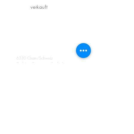
verkauft
KDM
PROJEKT AG
6330 Cham/Schweiz
Dorfplatz 2 Postfach
Telefon
+41 79 955 09 09
Mobil
+41 79 600 88 66
office@kdm-projekt.com
www.kdm-projekt.com
© 2026 by KDM Projekt AG