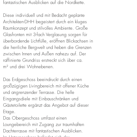
fantastischen Ausblicken auf die Nordkette.
Diese individuell und mit Bedacht geplante
Architekten-DHH begeistert durch ein kluges
Raumkonzept und stilvolles Ambiente. Große
Glasfronten mit 3-fach Verglasung sorgen für
überbordende Lichtfülle, eröffnen Blickachsen in
die herrliche Bergwelt und heben die Grenzen
zwischen Innen und Außen nahezu auf. Der
raffinierte Grundriss erstreckt sich über ca.
m² und drei Wohnebenen.
Das Erdgeschoss beeindruckt durch einen
großzügigen Livingbereich mit offener Küche
und angrenzender Terrasse. Die helle
Eingangsdiele mit Einbauschränken und
Gästetoilette ergänzt das Angebot auf dieser
Etage.
Das Obergeschoss umfasst einen
Loungebereich mit Zugang zur traumhaften
Dachterrasse mit fantastischen Ausblicken.