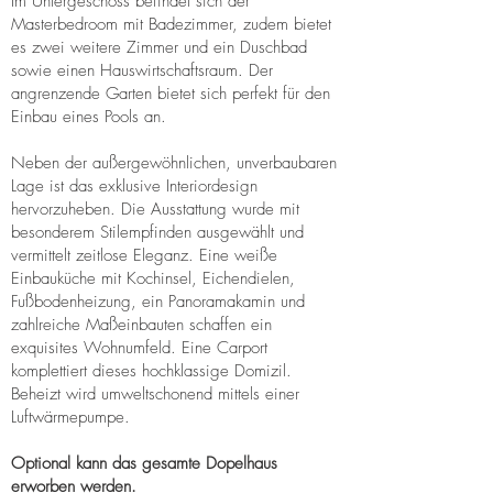
Im Untergeschoss befindet sich der
Masterbedroom mit Badezimmer, zudem bietet
es zwei weitere Zimmer und ein Duschbad
sowie einen Hauswirtschaftsraum. Der
angrenzende Garten bietet sich perfekt für den
Einbau eines Pools an.
Neben der außergewöhnlichen, unverbaubaren
Lage ist das exklusive Interiordesign
hervorzuheben. Die Ausstattung wurde mit
besonderem Stilempfinden ausgewählt und
vermittelt zeitlose Eleganz. Eine weiße
Einbauküche mit Kochinsel, Eichendielen,
Fußbodenheizung, ein Panoramakamin und
zahlreiche Maßeinbauten schaffen ein
exquisites Wohnumfeld. Eine Carport
komplettiert dieses hochklassige Domizil.
Beheizt wird umweltschonend mittels einer
Luftwärmepumpe.
Optional kann das gesamte Dopelhaus
erworben werden.