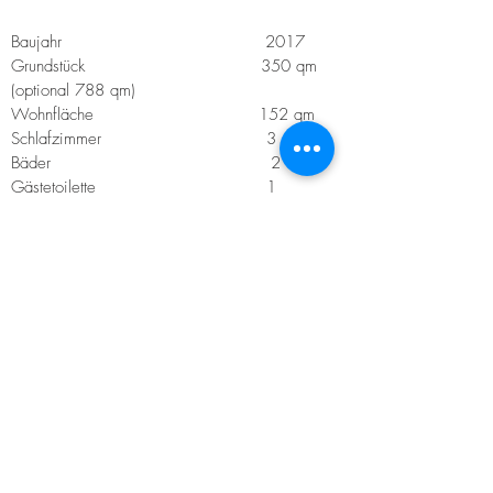
Baujahr 2017
Grundstück 350 qm
(optional 788 qm)
Wohnfläche 152 qm
Schlafzimmer 3
Bäder 2
Gästetoilette 1
Terrasse 23 qm
Dachterasse 38 qm
Balkone 2
Fußbodenheizung
Kaufpreis auf
Anfrage
KDM